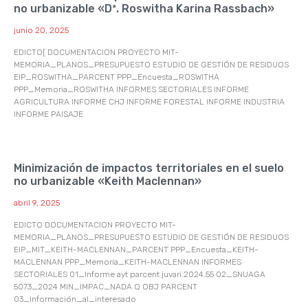
no urbanizable «Dª. Roswitha Karina Rassbach»
junio 20, 2025
EDICTO[ DOCUMENTACION PROYECTO MIT-
MEMORIA_PLANOS_PRESUPUESTO ESTUDIO DE GESTIÓN DE RESIDUOS
EIP_ROSWITHA_PARCENT PPP_Encuesta_ROSWITHA
PPP_Memoria_ROSWITHA INFORMES SECTORIALES INFORME
AGRICULTURA INFORME CHJ INFORME FORESTAL INFORME INDUSTRIA
INFORME PAISAJE
Minimización de impactos territoriales en el suelo
no urbanizable «Keith Maclennan»
abril 9, 2025
EDICTO DOCUMENTACION PROYECTO MIT-
MEMORIA_PLANOS_PRESUPUESTO ESTUDIO DE GESTIÓN DE RESIDUOS
EIP_MIT_KEITH-MACLENNAN_PARCENT PPP_Encuesta_KEITH-
MACLENNAN PPP_Memoria_KEITH-MACLENNAN INFORMES
SECTORIALES 01_Informe ayt parcent juvari.2024.55 02_SNUAGA
5073_2024 MIN_IMPAC_NADA Q OBJ PARCENT
03_Información_al_interesado