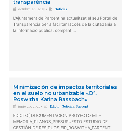
transparència
octubre 20, 2025
Noticias
•
L’Ajuntament de Parcent ha actualitzat el seu Portal de
Transparència per a facilitar l’accés de la ciutadania a
la informació pública, complint …
Minimización de impactos territoriales
en el suelo no urbanizable «Dª.
Roswitha Karina Rassbach»
junio 20, 2025
Edicto
,
Noticias
,
Parcent
•
EDICTO[ DOCUMENTACION PROYECTO MIT-
MEMORIA_PLANOS_PRESUPUESTO ESTUDIO DE
GESTIÓN DE RESIDUOS EIP_ROSWITHA_PARCENT