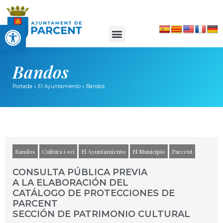
Abrir barra de herramientas
Bandos
Portada
»
El Ayuntamiento
»
Bandos
Bandos
Cultura i oci
El Ayuntamiento
El Municipio
Parcent
CONSULTA PÚBLICA PREVIA
A LA ELABORACIÓN DEL
CATÁLOGO DE PROTECCIONES DE
PARCENT
SECCIÓN DE PATRIMONIO CULTURAL