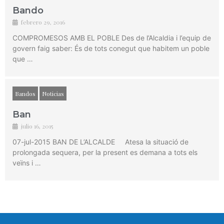
Bando
febrero 29, 2016
COMPROMESOS AMB EL POBLE Des de l’Alcaldia i l’equip de
govern faig saber: És de tots conegut que habitem un poble
que …
Bandos
Noticias
Ban
julio 16, 2015
07-jul-2015 BAN DE L’ALCALDE Atesa la situació de
prolongada sequera, per la present es demana a tots els
veïns i …