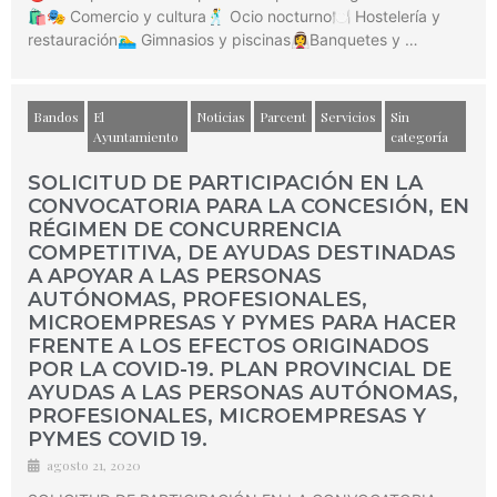
🛍🎭 Comercio y cultura🕺 Ocio nocturno🍽 Hostelería y
restauración🏊‍♂️ Gimnasios y piscinas👰‍♀️Banquetes y …
Bandos
El
Noticias
Parcent
Servicios
Sin
Ayuntamiento
categoría
SOLICITUD DE PARTICIPACIÓN EN LA
CONVOCATORIA PARA LA CONCESIÓN, EN
RÉGIMEN DE CONCURRENCIA
COMPETITIVA, DE AYUDAS DESTINADAS
A APOYAR A LAS PERSONAS
AUTÓNOMAS, PROFESIONALES,
MICROEMPRESAS Y PYMES PARA HACER
FRENTE A LOS EFECTOS ORIGINADOS
POR LA COVID-19. PLAN PROVINCIAL DE
AYUDAS A LAS PERSONAS AUTÓNOMAS,
PROFESIONALES, MICROEMPRESAS Y
PYMES COVID 19.
agosto 21, 2020