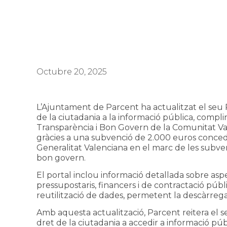
Octubre 20, 2025
L’Ajuntament de Parcent ha actualitzat el seu Po
de la ciutadania a la informació pública, compli
Transparència i Bon Govern de la Comunitat Val
gràcies a una subvenció de 2.000 euros concedid
Generalitat Valenciana en el marc de les subven
bon govern.
El portal inclou informació detallada sobre aspe
pressupostaris, financers i de contractació públi
reutilització de dades, permetent la descàrrega
Amb aquesta actualització, Parcent reitera el 
dret de la ciutadania a accedir a informació públ