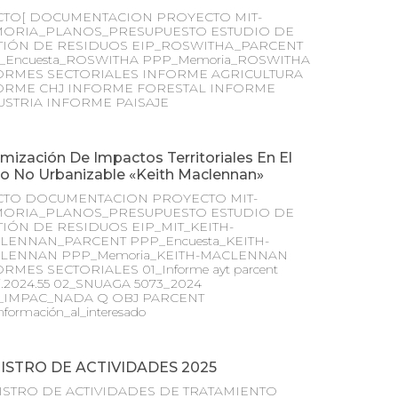
CTO[ DOCUMENTACION PROYECTO MIT-
ORIA_PLANOS_PRESUPUESTO ESTUDIO DE
TIÓN DE RESIDUOS EIP_ROSWITHA_PARCENT
_Encuesta_ROSWITHA PPP_Memoria_ROSWITHA
ORMES SECTORIALES INFORME AGRICULTURA
ORME CHJ INFORME FORESTAL INFORME
USTRIA INFORME PAISAJE
mización De Impactos Territoriales En El
lo No Urbanizable «Keith Maclennan»
CTO DOCUMENTACION PROYECTO MIT-
ORIA_PLANOS_PRESUPUESTO ESTUDIO DE
TIÓN DE RESIDUOS EIP_MIT_KEITH-
LENNAN_PARCENT PPP_Encuesta_KEITH-
LENNAN PPP_Memoria_KEITH-MACLENNAN
RMES SECTORIALES 01_Informe ayt parcent
ri.2024.55 02_SNUAGA 5073_2024
_IMPAC_NADA Q OBJ PARCENT
nformación_al_interesado
ISTRO DE ACTIVIDADES 2025
ISTRO DE ACTIVIDADES DE TRATAMIENTO