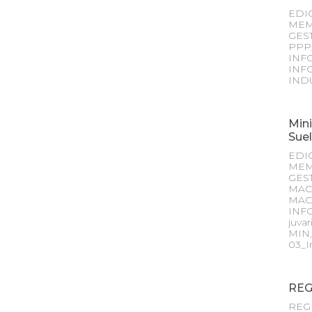
EDI
MEM
GES
PPP
INF
INF
IND
Mini
Sue
EDI
MEM
GES
MAC
MAC
INFO
juva
MIN
03_I
REG
REG