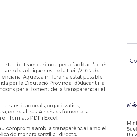
Co
rtal de Transparència per a facilitar l’accés
nt amb les obligacions de la Llei 1/2022 de
enciana. Aquesta millora ha estat possible
a per la Diputació Provincial d’Alacant i la
cions per al foment de la transparència i el
Més
ctes institucionals, organitzatius,
ca, entre altres. A més, es fomenta la
 en formats PDF i Excel.
Mini
seu compromís amb la transparència i amb el
Suel
ica de manera senzilla i directa.
Ras