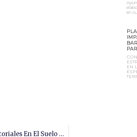
Ayun
elabo
en cu
PLA
IMP
BAR
PA
CON
EST
EN 
ESP
TER
Minimización De Impactos Territoriales En El Suelo No Urbanizable «Dª. Roswitha Karina Rassbach»