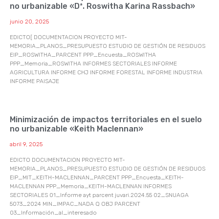
no urbanizable «Dª. Roswitha Karina Rassbach»
junio 20, 2025
EDICTO[ DOCUMENTACION PROYECTO MIT-
MEMORIA_PLANOS_PRESUPUESTO ESTUDIO DE GESTIÓN DE RESIDUOS
EIP_ROSWITHA_PARCENT PPP_Encuesta_ROSWITHA
PPP_Memoria_ROSWITHA INFORMES SECTORIALES INFORME
AGRICULTURA INFORME CHJ INFORME FORESTAL INFORME INDUSTRIA
INFORME PAISAJE
Minimización de impactos territoriales en el suelo
no urbanizable «Keith Maclennan»
abril 9, 2025
EDICTO DOCUMENTACION PROYECTO MIT-
MEMORIA_PLANOS_PRESUPUESTO ESTUDIO DE GESTIÓN DE RESIDUOS
EIP_MIT_KEITH-MACLENNAN_PARCENT PPP_Encuesta_KEITH-
MACLENNAN PPP_Memoria_KEITH-MACLENNAN INFORMES
SECTORIALES 01_Informe ayt parcent juvari.2024.55 02_SNUAGA
5073_2024 MIN_IMPAC_NADA Q OBJ PARCENT
03_Información_al_interesado