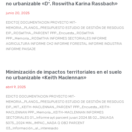
no urbanizable «Dª. Roswitha Karina Rassbach»
junio 20, 2025
EDICTO[ DOCUMENTACION PROYECTO MIT-
MEMORIA_PLANOS_PRESUPUESTO ESTUDIO DE GESTIÓN DE RESIDUOS
EIP_ROSWITHA_PARCENT PPP_Encuesta_ROSWITHA
PPP_Memoria_ROSWITHA INFORMES SECTORIALES INFORME
AGRICULTURA INFORME CHJ INFORME FORESTAL INFORME INDUSTRIA
INFORME PAISAJE
Minimización de impactos territoriales en el suelo
no urbanizable «Keith Maclennan»
abril 9, 2025
EDICTO DOCUMENTACION PROYECTO MIT-
MEMORIA_PLANOS_PRESUPUESTO ESTUDIO DE GESTIÓN DE RESIDUOS
EIP_MIT_KEITH-MACLENNAN_PARCENT PPP_Encuesta_KEITH-
MACLENNAN PPP_Memoria_KEITH-MACLENNAN INFORMES
SECTORIALES 01_Informe ayt parcent juvari.2024.55 02_SNUAGA
5073_2024 MIN_IMPAC_NADA Q OBJ PARCENT
03_Información_al_interesado