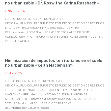
no urbanizable «Dª. Roswitha Karina Rassbach»
junio 20, 2025
EDICTO[ DOCUMENTACION PROYECTO MIT-
MEMORIA_PLANOS_PRESUPUESTO ESTUDIO DE GESTIÓN DE RESIDUOS
EIP_ROSWITHA_PARCENT PPP_Encuesta_ROSWITHA
PPP_Memoria_ROSWITHA INFORMES SECTORIALES INFORME
AGRICULTURA INFORME CHJ INFORME FORESTAL INFORME INDUSTRIA
INFORME PAISAJE
Minimización de impactos territoriales en el suelo
no urbanizable «Keith Maclennan»
abril 9, 2025
EDICTO DOCUMENTACION PROYECTO MIT-
MEMORIA_PLANOS_PRESUPUESTO ESTUDIO DE GESTIÓN DE RESIDUOS
EIP_MIT_KEITH-MACLENNAN_PARCENT PPP_Encuesta_KEITH-
MACLENNAN PPP_Memoria_KEITH-MACLENNAN INFORMES
SECTORIALES 01_Informe ayt parcent juvari.2024.55 02_SNUAGA
5073_2024 MIN_IMPAC_NADA Q OBJ PARCENT
03_Información_al_interesado