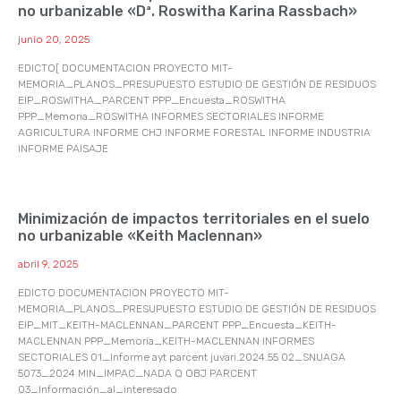
no urbanizable «Dª. Roswitha Karina Rassbach»
junio 20, 2025
EDICTO[ DOCUMENTACION PROYECTO MIT-
MEMORIA_PLANOS_PRESUPUESTO ESTUDIO DE GESTIÓN DE RESIDUOS
EIP_ROSWITHA_PARCENT PPP_Encuesta_ROSWITHA
PPP_Memoria_ROSWITHA INFORMES SECTORIALES INFORME
AGRICULTURA INFORME CHJ INFORME FORESTAL INFORME INDUSTRIA
INFORME PAISAJE
Minimización de impactos territoriales en el suelo
no urbanizable «Keith Maclennan»
abril 9, 2025
EDICTO DOCUMENTACION PROYECTO MIT-
MEMORIA_PLANOS_PRESUPUESTO ESTUDIO DE GESTIÓN DE RESIDUOS
EIP_MIT_KEITH-MACLENNAN_PARCENT PPP_Encuesta_KEITH-
MACLENNAN PPP_Memoria_KEITH-MACLENNAN INFORMES
SECTORIALES 01_Informe ayt parcent juvari.2024.55 02_SNUAGA
5073_2024 MIN_IMPAC_NADA Q OBJ PARCENT
03_Información_al_interesado