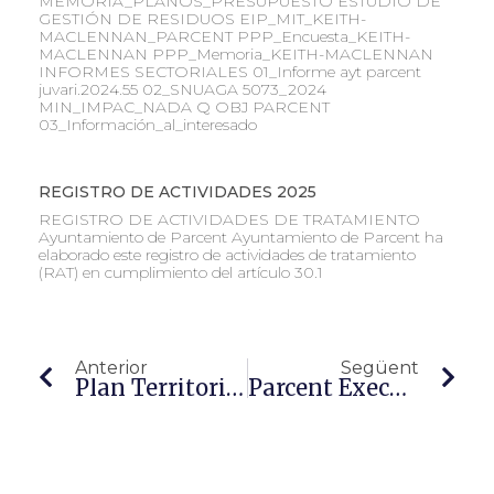
MEMORIA_PLANOS_PRESUPUESTO ESTUDIO DE
GESTIÓN DE RESIDUOS EIP_MIT_KEITH-
MACLENNAN_PARCENT PPP_Encuesta_KEITH-
MACLENNAN PPP_Memoria_KEITH-MACLENNAN
INFORMES SECTORIALES 01_Informe ayt parcent
juvari.2024.55 02_SNUAGA 5073_2024
MIN_IMPAC_NADA Q OBJ PARCENT
03_Información_al_interesado
REGISTRO DE ACTIVIDADES 2025
REGISTRO DE ACTIVIDADES DE TRATAMIENTO
Ayuntamiento de Parcent Ayuntamiento de Parcent ha
elaborado este registro de actividades de tratamiento
(RAT) en cumplimiento del artículo 30.1
Anterior
Següent
Plan Territorial Municipal Frente A Emergencias De PARCENT
Parcent Executarà Una Subvenció De Fins A 1,5 M De € Per A Fer La Rehabilitació Integral De L’escola Municipal