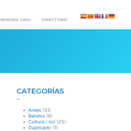
MEMORIA ORAL
DIRECTORIO
CATEGORÍAS
–
Arees
(31)
Bandos
(6)
Cultura i oci
(25)
Duplicado
(1)