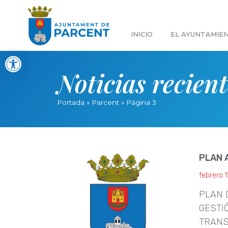
INICIO
EL AYUNTAMIE
Abrir barra de herramientas
Noticias recient
Portada
»
Parcent
»
Página 3
PLAN 
febrero 
PLAN 
GESTI
TRANS