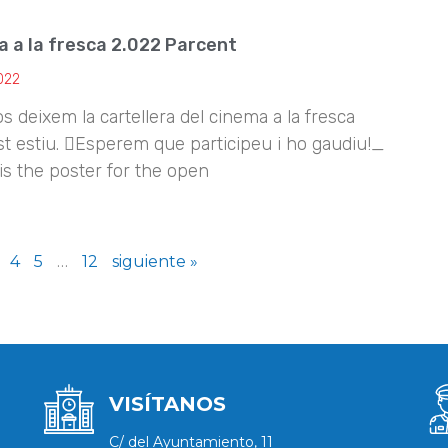
 a la fresca 2.022 Parcent
2022
s deixem la cartellera del cinema a la fresca
st estiu. Esperem que participeu i ho gaudiu!_
is the poster for the open
4
5
…
12
siguiente »
VISÍTANOS
C/ del Ayuntamiento, 11