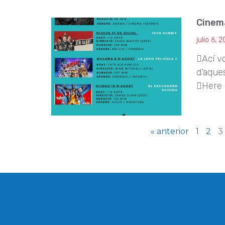
Cinema
julio 6, 
Ací vo
d’aque
Here 
« anterior
1
2
3