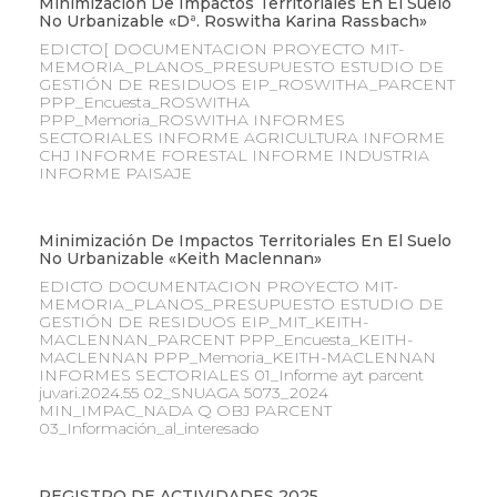
Minimización De Impactos Territoriales En El Suelo
No Urbanizable «Dª. Roswitha Karina Rassbach»
EDICTO[ DOCUMENTACION PROYECTO MIT-
MEMORIA_PLANOS_PRESUPUESTO ESTUDIO DE
GESTIÓN DE RESIDUOS EIP_ROSWITHA_PARCENT
PPP_Encuesta_ROSWITHA
PPP_Memoria_ROSWITHA INFORMES
SECTORIALES INFORME AGRICULTURA INFORME
CHJ INFORME FORESTAL INFORME INDUSTRIA
INFORME PAISAJE
Minimización De Impactos Territoriales En El Suelo
No Urbanizable «Keith Maclennan»
EDICTO DOCUMENTACION PROYECTO MIT-
MEMORIA_PLANOS_PRESUPUESTO ESTUDIO DE
GESTIÓN DE RESIDUOS EIP_MIT_KEITH-
MACLENNAN_PARCENT PPP_Encuesta_KEITH-
MACLENNAN PPP_Memoria_KEITH-MACLENNAN
INFORMES SECTORIALES 01_Informe ayt parcent
juvari.2024.55 02_SNUAGA 5073_2024
MIN_IMPAC_NADA Q OBJ PARCENT
03_Información_al_interesado
REGISTRO DE ACTIVIDADES 2025