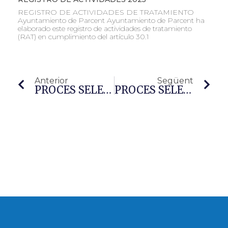
REGISTRO DE ACTIVIDADES DE TRATAMIENTO
Ayuntamiento de Parcent Ayuntamiento de Parcent ha
elaborado este registro de actividades de tratamiento
(RAT) en cumplimiento del artículo 30.1
Anterior
Següent
PROCÉS SELECTIU DE 2 PLACES DE CARÀCTER LABORAL FIX D’OPERARI/A De NETEJA AMB JORNADA PARCIAL Al 75%, SUBGRUP E, EN TORN LLIURE
PROCÉS SELECTIU DE 1 PLAÇA DE CARÀCTER LABORAL FIX DE PEÓ D’OBRES I SERVEIS AMB JORNADA COMPLETA- NORMAL O ORDINÀRIA Al 100%, SUBGRUP E, EN TORN PER A PERSONES AMB DISCAPACITAT INTEL·LECTUAL