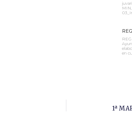
juva
MIN
03_I
REG
REG
Ayun
elabo
en cu
1ª MA