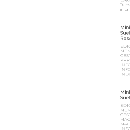
L’Aju
Trans
infor
Mini
Suel
Ras
EDI
MEM
GES
PPP
INF
INF
IND
Mini
Sue
EDI
MEM
GES
MAC
MAC
INFO