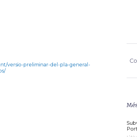
Co
nt/versio-preliminar-del-pla-general-
os/
Més
Subv
Por