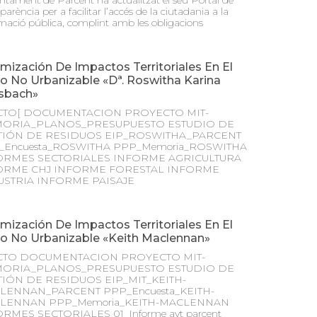
ntament de Parcent ha actualitzat el seu Portal de
parència per a facilitar l’accés de la ciutadania a la
mació pública, complint amb les obligacions
mización De Impactos Territoriales En El
o No Urbanizable «Dª. Roswitha Karina
sbach»
CTO[ DOCUMENTACION PROYECTO MIT-
ORIA_PLANOS_PRESUPUESTO ESTUDIO DE
TIÓN DE RESIDUOS EIP_ROSWITHA_PARCENT
_Encuesta_ROSWITHA PPP_Memoria_ROSWITHA
ORMES SECTORIALES INFORME AGRICULTURA
ORME CHJ INFORME FORESTAL INFORME
USTRIA INFORME PAISAJE
mización De Impactos Territoriales En El
lo No Urbanizable «Keith Maclennan»
CTO DOCUMENTACION PROYECTO MIT-
ORIA_PLANOS_PRESUPUESTO ESTUDIO DE
TIÓN DE RESIDUOS EIP_MIT_KEITH-
LENNAN_PARCENT PPP_Encuesta_KEITH-
LENNAN PPP_Memoria_KEITH-MACLENNAN
RMES SECTORIALES 01_Informe ayt parcent