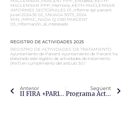
MACLENNAN_PARCENT PPP_Encuesta_KEITH-
MACLENNAN PPP_Memoria_KEITH-MACLENNAN
INFORMES SECTORIALES 01_Informe ayt parcent
juvari.2024.55 02_SNUAGA 5073_2024
MIN_IMPAC_NADA Q OBJ PARCENT
03_Información_al_interesado
REGISTRO DE ACTIVIDADES 2025
REGISTRO DE ACTIVIDADES DE TRATAMIENTO
Ayuntamiento de Parcent Ayuntamiento de Parcent ha
elaborado este registro de actividades de tratamiento
(RAT) en cumplimiento del artículo 30.1
Anterior
Següent
II FIRA +PAR100, EL VALOR DE LES DONES
Programa Activitats II FIRA +PAR100. Descobreix-La!