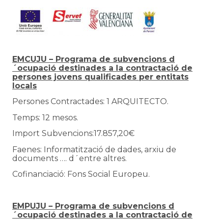
EMCUJU –
Programa de subvencions d
´ocupació destinades a la contractació de
persones jovens qualificades per entitats
locals
Persones Contractades: 1 ARQUITECTO.
Temps: 12 mesos.
Import Subvencions:17.857,20€
Faenes: Informatització de dades, arxiu de
documents …. d´entre altres.
Cofinanciació: Fons Social Europeu.
EMPUJU –
Programa de subvencions d
´ocupació destinades a la contractació de