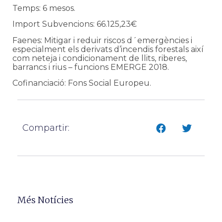
Temps: 6 mesos.
Import Subvencions: 66.125,23€
Faenes: Mitigar i reduir riscos d´emergències i
especialment els derivats d’incendis forestals així
com neteja i condicionament de llits, riberes,
barrancs i rius – funcions EMERGE 2018.
Cofinanciació: Fons Social Europeu.
Compartir:
Més Notícies