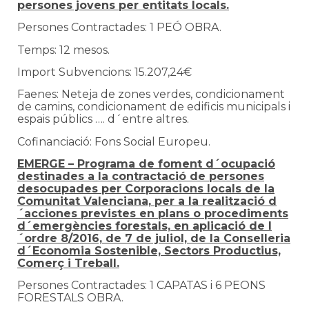
persones jovens per entitats locals.
Persones Contractades: 1 PEÓ OBRA.
Temps: 12 mesos.
Import Subvencions: 15.207,24€
Faenes: Neteja de zones verdes, condicionament
de camins, condicionament de edificis municipals i
espais públics …. d´entre altres.
Cofinanciació: Fons Social Europeu.
EMERGE –
Programa de foment d´ocupació
destinades a la contractació de persones
desocupades per Corporacions locals de la
Comunitat Valenciana, per a la realització d
´acciones previstes en plans o procediments
d´emergències forestals, en aplicació de l
´ordre 8/2016, de 7 de juliol, de la Conselleria
d´Economia Sostenible, Sectors Productius,
Comerç i Treball.
Persones Contractades: 1 CAPATAS i 6 PEONS
FORESTALS OBRA.