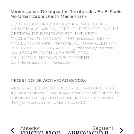
Minimización De Impactos Territoriales En El Suelo
No Urbanizable «Keith Maclennan»
EDICTO DOCUMENTACION PROYECTO MIT-
MEMORIA_PLANOS_PRESUPUESTO ESTUDIO DE
GESTIÓN DE RESIDUOS EIP_MIT_KEITH-
MACLENNAN_PARCENT PPP_Encuesta_KEITH-
MACLENNAN PPP_Memoria_KEITH-MACLENNAN
INFORMES SECTORIALES 01_Informe ayt parcent
juvari.2024.55 02_SNUAGA 5073_2024
MIN_IMPAC_NADA Q OBJ PARCENT
03_Información_al_interesado
REGISTRO DE ACTIVIDADES 2025
REGISTRO DE ACTIVIDADES DE TRATAMIENTO
Ayuntamiento de Parcent Ayuntamiento de Parcent ha
elaborado este registro de actividades de tratamiento
(RAT) en cumplimiento del artículo 30.1
Anterior
Següent
EDICTO MODIFICACIÓN ZONA ESCOLAR SUELO URBANIZABLE VERSIÓN PRELIMINAR PGOU
APROVACIÓ PROVISIONAL PGOU PARCENT 2015- CERTIFICAT ACORD