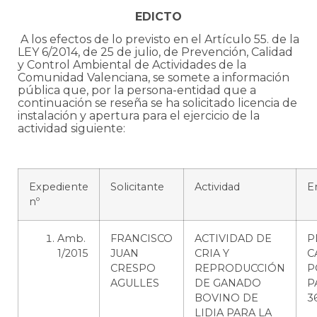
EDICTO
A los efectos de lo previsto en el Artículo 55. de la
LEY 6/2014, de 25 de julio, de Prevención, Calidad
y Control Ambiental de Actividades de la
Comunidad Valenciana, se somete a información
pública que, por la persona-entidad que a
continuación se reseña se ha solicitado licencia de
instalación y apertura para el ejercicio de la
actividad siguiente:
Expediente
Solicitante
Actividad
E
nº
Amb.
FRANCISCO
ACTIVIDAD DE
P
1/2015
JUAN
CRIA Y
C
CRESPO
REPRODUCCIÓN
P
AGULLES
DE GANADO
P
BOVINO DE
3
LIDIA PARA LA