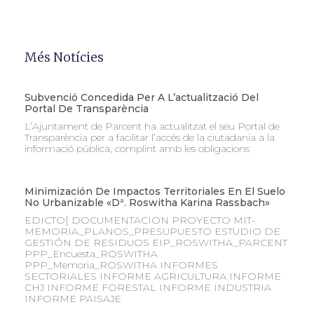
Més Notícies
Subvenció Concedida Per A L’actualització Del
Portal De Transparència
L’Ajuntament de Parcent ha actualitzat el seu Portal de
Transparència per a facilitar l’accés de la ciutadania a la
informació pública, complint amb les obligacions
Minimización De Impactos Territoriales En El Suelo
No Urbanizable «Dª. Roswitha Karina Rassbach»
EDICTO[ DOCUMENTACION PROYECTO MIT-
MEMORIA_PLANOS_PRESUPUESTO ESTUDIO DE
GESTIÓN DE RESIDUOS EIP_ROSWITHA_PARCENT
PPP_Encuesta_ROSWITHA
PPP_Memoria_ROSWITHA INFORMES
SECTORIALES INFORME AGRICULTURA INFORME
CHJ INFORME FORESTAL INFORME INDUSTRIA
INFORME PAISAJE