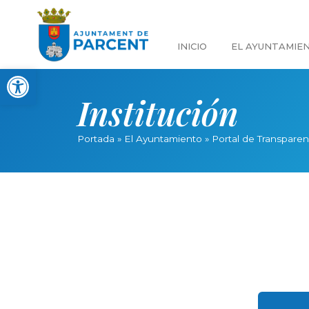
INICIO
EL AYUNTAMIE
Abrir barra de herramientas
Institución
Portada
»
El Ayuntamiento
»
Portal de Transparen